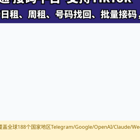
全球188个国家地区Telegram/Google/OpenAI/Claude/Wechat/