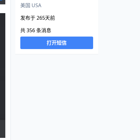
美国 USA
发布于 265天前
共 356 条消息
打开短信