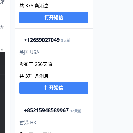
邮箱
共 376 条消息
打开短信
金大
+1
2659027049
3天前
美国 USA
发布于 256天前
共 371 条消息
打开短信
+852
15948589967
12天前
香港 HK