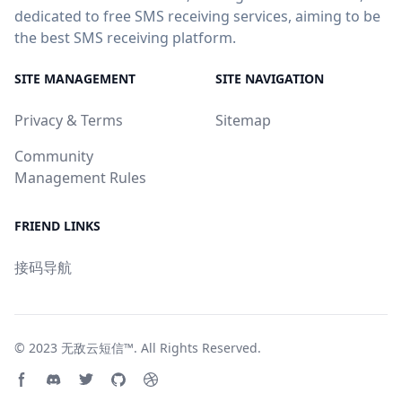
dedicated to free SMS receiving services, aiming to be
the best SMS receiving platform.
SITE MANAGEMENT
SITE NAVIGATION
Privacy & Terms
Sitemap
Community
Management Rules
FRIEND LINKS
接码导航
© 2023
无敌云短信™
. All Rights Reserved.
Facebook page
Discord community
Twitter page
GitHub account
Dribbble account