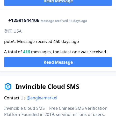
Read Message
+1
2591544106
Message received 13 days ago
美国 USA
pubAt Message received 450 days ago
A total of
416
messages, the latest one was received
Read Message
Invincible Cloud SMS
Contact Us
@angleamerkel
Invincible Cloud SMS | Free Chinese SMS Verification
PlatformFounded in 2019, serving millions of users,