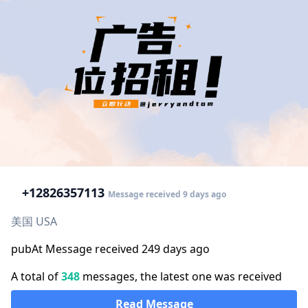
+1
2826357113
Message received 9 days ago
美国 USA
pubAt Message received 249 days ago
A total of
348
messages, the latest one was received
Read Message