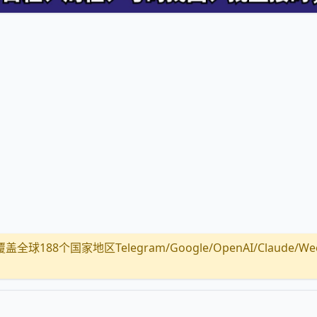
全球188个国家地区Telegram/Google/OpenAI/Claude/Wechat/