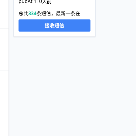
pubAt 110天前
总共
334
条短信，最新一条在
接收短信