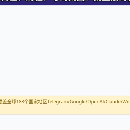
全球188个国家地区Telegram/Google/OpenAI/Claude/Wechat/