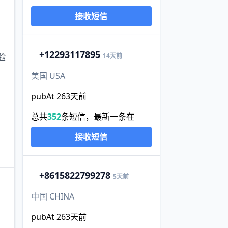
接收短信
+1
2293117895
14天前
验
美国 USA
pubAt 263天前
总共
352
条短信，最新一条在
接收短信
+86
15822799278
5天前
中国 CHINA
pubAt 263天前