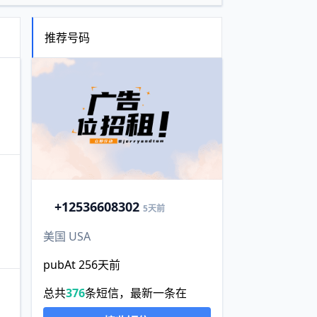
推荐号码
+1
2536608302
5天前
美国 USA
pubAt 256天前
总共
376
条短信，最新一条在