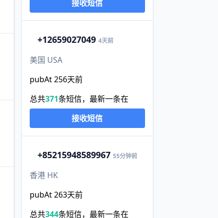
接收短信
+1
2659027049
4天前
美国 USA
pubAt 256天前
总共
371
条短信，最新一条在
接收短信
+852
15948589967
55分钟前
香港 HK
pubAt 263天前
总共
344
条短信，最新一条在