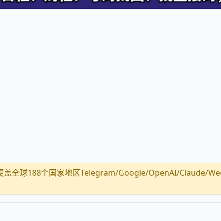
全球188个国家地区Telegram/Google/OpenAI/Claude/Wechat/