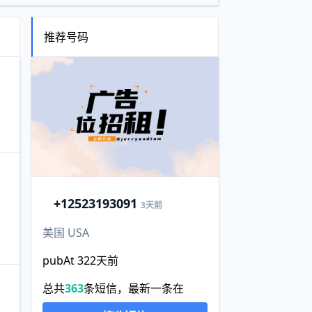
推荐号码
+1
2523193091
3天前
美国 USA
pubAt 322天前
总共
363
条短信，最新一条在