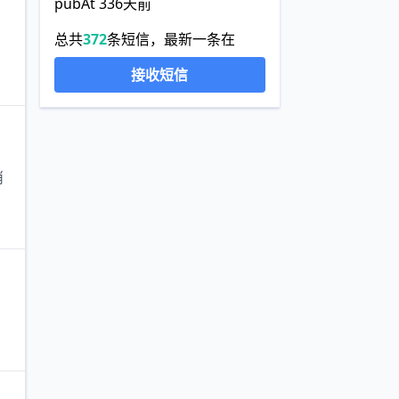
pubAt 336天前
总共
372
条短信，最新一条在
接收短信
消