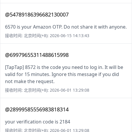
@54789186396682130007
6570 is your Amazon OTP. Do not share it with anyone.
接收时间: 北京时间(+8): 2026-06-15 14:13:43
@69979655311488615998
[TapTap] 8572 is the code you need to log in. It will be
valid for 15 minutes. Ignore this message if you did
not make the request.
接收时间: 北京时间(+8): 2026-06-01 13:29:08
@28999585556983818314
your verification code is 2184
接收时间: 北京时间(+8): 2026-06-01 13:29:08