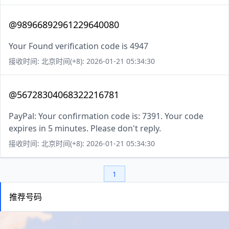
@98966892961229640080
Your Found verification code is 4947
接收时间: 北京时间(+8): 2026-01-21 05:34:30
@56728304068322216781
PayPal: Your confirmation code is: 7391. Your code
expires in 5 minutes. Please don't reply.
接收时间: 北京时间(+8): 2026-01-21 05:34:30
1
推荐号码