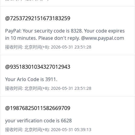
@72537292151673183259
PayPal: Your security code is 8328. Your code expires
in 10 minutes. Please don't reply. @www.paypal.com
接收时间: 北京时间(+8): 2026-05-31 23:51:28
@93518301034327012943
Your Arlo Code is 3911.
接收时间: 北京时间(+8): 2026-05-31 23:51:28
@19876825011582669709
your verification code is 6628
接收时间: 北京时间(+8): 2026-05-31 05:39:13