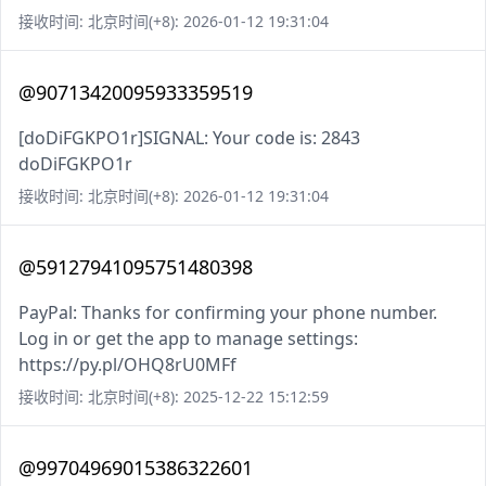
接收时间: 北京时间(+8): 2026-01-12 19:31:04
@90713420095933359519
[doDiFGKPO1r]SIGNAL: Your code is: 2843
doDiFGKPO1r
接收时间: 北京时间(+8): 2026-01-12 19:31:04
@59127941095751480398
PayPal: Thanks for confirming your phone number.
Log in or get the app to manage settings:
https://py.pl/OHQ8rU0MFf
接收时间: 北京时间(+8): 2025-12-22 15:12:59
@99704969015386322601