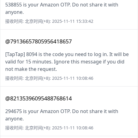
538855 is your Amazon OTP. Do not share it with
anyone.
接收时间: 北京时间(+8): 2025-11-11 15:33:42
@79136657805956418657
[TapTap] 8094 is the code you need to log in. It will be
valid for 15 minutes. Ignore this message if you did
not make the request.
接收时间: 北京时间(+8): 2025-11-11 10:08:46
@82135396095488768614
294675 is your Amazon OTP. Do not share it with
anyone.
接收时间: 北京时间(+8): 2025-11-11 10:08:46