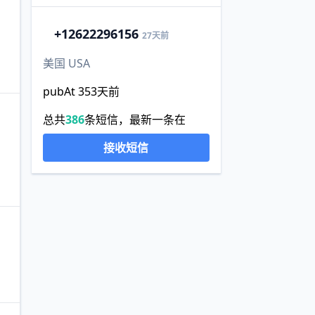
+1
2622296156
27天前
美国 USA
pubAt 353天前
总共
386
条短信，最新一条在
接收短信