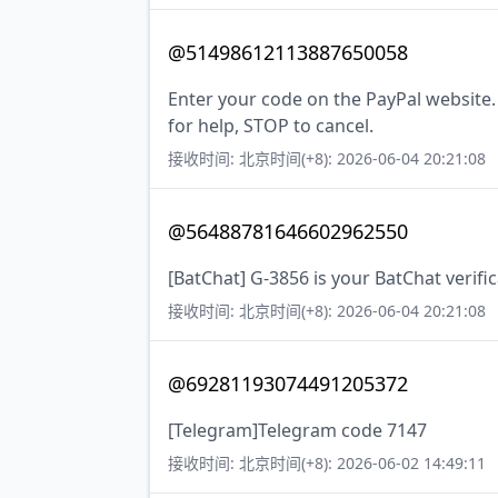
@51498612113887650058
Enter your code on the PayPal website
for help, STOP to cancel.
接收时间: 北京时间(+8): 2026-06-04 20:21:08
@56488781646602962550
[BatChat] G-3856 is your BatChat verifi
接收时间: 北京时间(+8): 2026-06-04 20:21:08
@69281193074491205372
[Telegram]Telegram code 7147
接收时间: 北京时间(+8): 2026-06-02 14:49:11