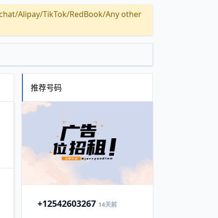
Alipay/TikTok/RedBook/Any other
推荐号码
+1
2542603267
14天前