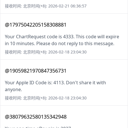
接收时间: 北京时间(+8): 2026-02-21 06:36:57
@17975042205158308881
Your ChartRequest code is 4333. This code will expire
in 10 minutes. Please do not reply to this message.
接收时间: 北京时间(+8): 2026-02-18 23:04:30
@19059821970847356731
Your Apple ID Code is: 4113. Don't share it with
anyone.
接收时间: 北京时间(+8): 2026-02-18 23:04:30
@38079632580135342948