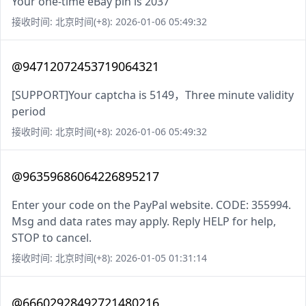
Your one-time eBay pin is 2037
接收时间: 北京时间(+8): 2026-01-06 05:49:32
@94712072453719064321
[SUPPORT]Your captcha is 5149，Three minute validity
period
接收时间: 北京时间(+8): 2026-01-06 05:49:32
@96359686064226895217
Enter your code on the PayPal website. CODE: 355994.
Msg and data rates may apply. Reply HELP for help,
STOP to cancel.
接收时间: 北京时间(+8): 2026-01-05 01:31:14
@66602928492721480216