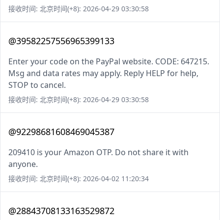
接收时间: 北京时间(+8): 2026-04-29 03:30:58
@39582257556965399133
Enter your code on the PayPal website. CODE: 647215.
Msg and data rates may apply. Reply HELP for help,
STOP to cancel.
接收时间: 北京时间(+8): 2026-04-29 03:30:58
@92298681608469045387
209410 is your Amazon OTP. Do not share it with
anyone.
接收时间: 北京时间(+8): 2026-04-02 11:20:34
@28843708133163529872