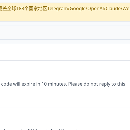
全球188个国家地区Telegram/Google/OpenAI/Claude/Wechat/
code will expire in 10 minutes. Please do not reply to this