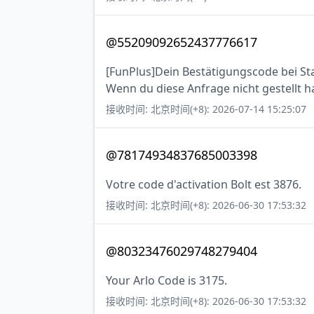
@55209092652437776617
[FunPlus]Dein Bestätigungscode bei Stat
Wenn du diese Anfrage nicht gestellt ha
接收时间: 北京时间(+8): 2026-07-14 15:25:07
@78174934837685003398
Votre code d'activation Bolt est 3876.
接收时间: 北京时间(+8): 2026-06-30 17:53:32
@80323476029748279404
Your Arlo Code is 3175.
接收时间: 北京时间(+8): 2026-06-30 17:53:32