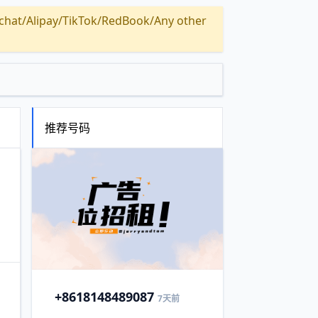
Alipay/TikTok/RedBook/Any other
推荐号码
+86
18148489087
7天前