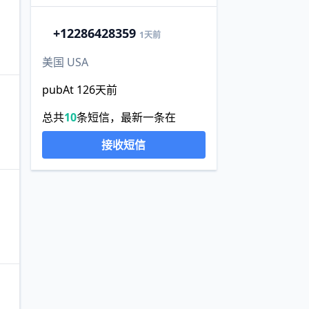
+1
2286428359
1天前
美国 USA
pubAt 126天前
总共
10
条短信，最新一条在
接收短信