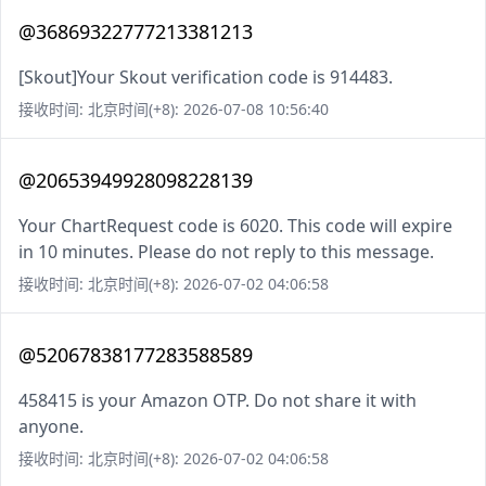
@36869322777213381213
[Skout]Your Skout verification code is 914483.
接收时间: 北京时间(+8): 2026-07-08 10:56:40
@20653949928098228139
Your ChartRequest code is 6020. This code will expire
in 10 minutes. Please do not reply to this message.
接收时间: 北京时间(+8): 2026-07-02 04:06:58
@52067838177283588589
458415 is your Amazon OTP. Do not share it with
anyone.
接收时间: 北京时间(+8): 2026-07-02 04:06:58