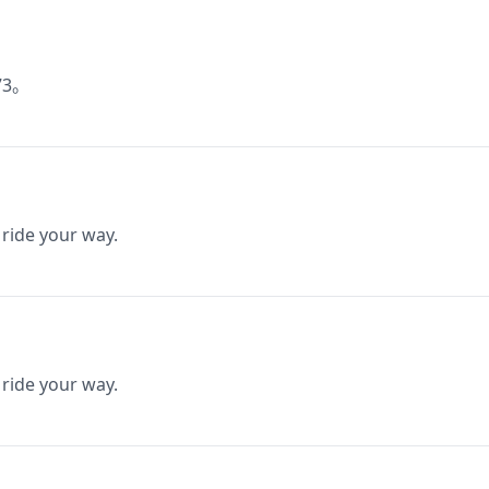
3。
 ride your way.
 ride your way.