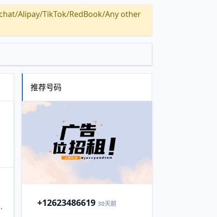
Alipay/TikTok/RedBook/Any other
推荐号码
+1
2623486619
30天前
.