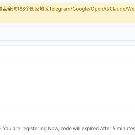
全球188个国家地区Telegram/Google/OpenAI/Claude/Wechat/
0. You are registering Now, code will expired After 5 minutes