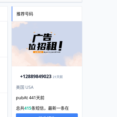
推荐号码
+1
2889849023
21天前
美国 USA
pubAt 441天前
总共
415
条短信，最新一条在