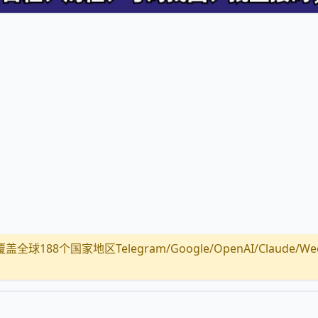
全球188个国家地区Telegram/Google/OpenAI/Claude/Wechat/