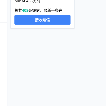
pubAt 455天前
总共
408
条短信，最新一条在
接收短信