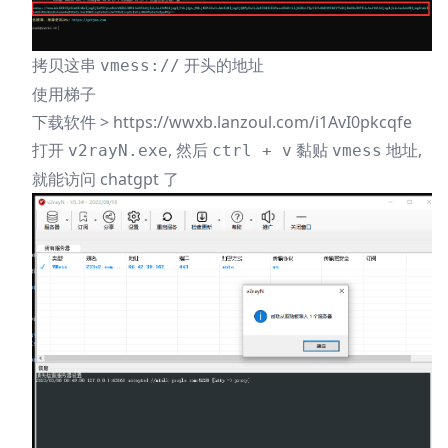
拷贝这串
开头的地址
vmess://
使用梯子
下载软件 >
https://wwxb.lanzoul.com/i1AvI0pkcqfe
打开
, 然后
黏贴
地址,
v2rayN.exe
ctrl + v
vmess
就能访问 chatgpt 了