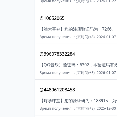
Время получения: 北京时间(+8): 2026-01-22 
@10652065
【浦大喜奔】您的注册验证码为：7266。
Время получения: 北京时间(+8): 2026-01-07 
@396078332284
【QQ音乐】验证码：6302，本验证码有
Время получения: 北京时间(+8): 2026-01-07 
@448961208458
【嗨学课堂】您的验证码为：183915
Время получения: 北京时间(+8): 2025-12-30 