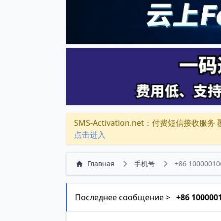
SMS-Activation.net：付费短信接收服务 覆盖
点击进入
Главная
手机号
+86 10000010
Последнее сообщение >
+86 100000