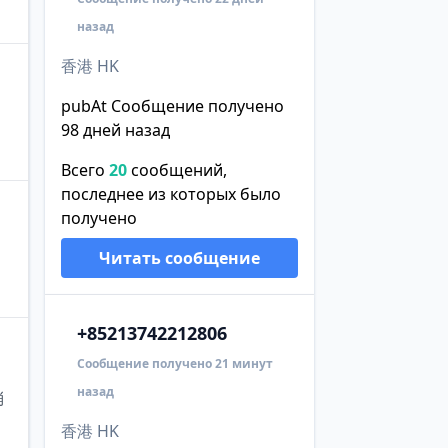
назад
香港 HK
pubAt Сообщение получено
98 дней назад
Всего
20
сообщений,
последнее из которых было
получено
Читать сообщение
+852
13742212806
Сообщение получено 21 минут
назад
消
香港 HK