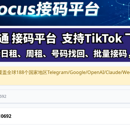
全球188个国家地区Telegram/Google/OpenAI/Claude/Wechat/
692
10692