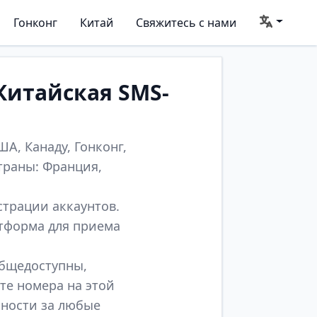
Гонконг
Китай
Свяжитесь с нами
Китайская SMS-
А, Канаду, Гонконг,
траны: Франция,
страции аккаунтов.
атформа для приема
общедоступны,
те номера на этой
нности за любые