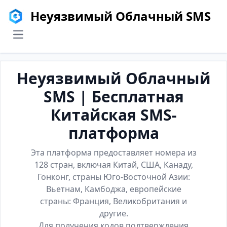
Неуязвимый Облачный SMS
menu
Неуязвимый Облачный
SMS | Бесплатная
Китайская SMS-
платформа
Эта платформа предоставляет номера из
128 стран, включая Китай, США, Канаду,
Гонконг, страны Юго-Восточной Азии:
Вьетнам, Камбоджа, европейские
страны: Франция, Великобритания и
другие.
Для получения кодов подтверждения