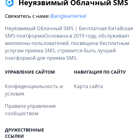
Неуязвимый Облачный SMS
Свяжитесь с нами
@angleamerkel
Неуязвимый Облачный SMS | Бесплатная Китайская
SMS-платформаОснована в 2019 году, обслуживает
миллионы пользователей, посвящена бесплатным
услугам приема SMS, стремится быть лучшей
платформой для приема SMS.
УПРАВЛЕНИЕ САЙТОМ
НАВИГАЦИЯ ПО САЙТУ
Конфиденциальность и
Карта сайта
условия
Правила управления
сообществом
ДРУЖЕСТВЕННЫЕ
ССЫЛКИ