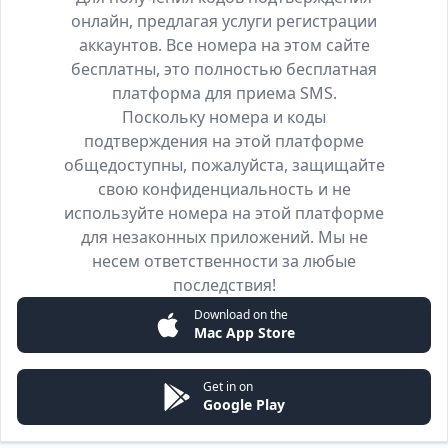
онлайн, предлагая услуги регистрации
аккаунтов. Все номера на этом сайте
бесплатны, это полностью бесплатная
платформа для приема SMS.
Поскольку номера и коды
подтверждения на этой платформе
общедоступны, пожалуйста, защищайте
свою конфиденциальность и не
используйте номера на этой платформе
для незаконных приложений. Мы не
несем ответственности за любые
последствия!
Download on the
Mac App Store
Get in on
Google Play