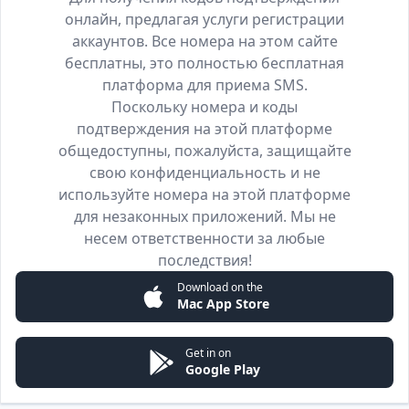
онлайн, предлагая услуги регистрации
аккаунтов. Все номера на этом сайте
бесплатны, это полностью бесплатная
платформа для приема SMS.
Поскольку номера и коды
подтверждения на этой платформе
общедоступны, пожалуйста, защищайте
свою конфиденциальность и не
используйте номера на этой платформе
для незаконных приложений. Мы не
несем ответственности за любые
последствия!
Download on the
Mac App Store
Get in on
Google Play