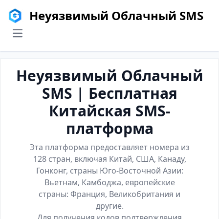
Неуязвимый Облачный SMS
menu
Неуязвимый Облачный
SMS | Бесплатная
Китайская SMS-
платформа
Эта платформа предоставляет номера из
128 стран, включая Китай, США, Канаду,
Гонконг, страны Юго-Восточной Азии:
Вьетнам, Камбоджа, европейские
страны: Франция, Великобритания и
другие.
Для получения кодов подтверждения