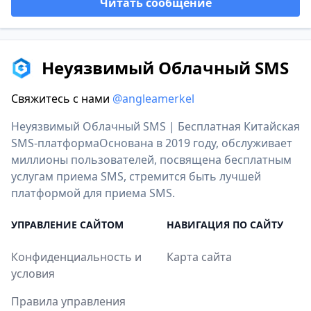
Читать сообщение
Неуязвимый Облачный SMS
Свяжитесь с нами
@angleamerkel
Неуязвимый Облачный SMS | Бесплатная Китайская
SMS-платформаОснована в 2019 году, обслуживает
миллионы пользователей, посвящена бесплатным
услугам приема SMS, стремится быть лучшей
платформой для приема SMS.
УПРАВЛЕНИЕ САЙТОМ
НАВИГАЦИЯ ПО САЙТУ
Конфиденциальность и
Карта сайта
условия
Правила управления