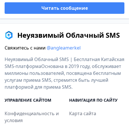
Читать сообщение
Неуязвимый Облачный SMS
Свяжитесь с нами
@angleamerkel
Неуязвимый Облачный SMS | Бесплатная Китайская
SMS-платформаОснована в 2019 году, обслуживает
миллионы пользователей, посвящена бесплатным
услугам приема SMS, стремится быть лучшей
платформой для приема SMS.
УПРАВЛЕНИЕ САЙТОМ
НАВИГАЦИЯ ПО САЙТУ
Конфиденциальность и
Карта сайта
условия