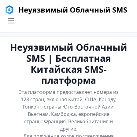
Неуязвимый Облачный SMS
menu
Неуязвимый Облачный
SMS | Бесплатная
Китайская SMS-
платформа
Эта платформа предоставляет номера из
128 стран, включая Китай, США, Канаду,
Гонконг, страны Юго-Восточной Азии:
Вьетнам, Камбоджа, европейские
страны: Франция, Великобритания и
другие.
Для получения кодов подтверждения