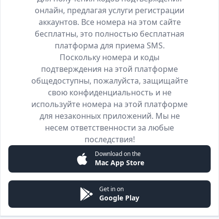
онлайн, предлагая услуги регистрации
аккаунтов. Все номера на этом сайте
бесплатны, это полностью бесплатная
платформа для приема SMS.
Поскольку номера и коды
подтверждения на этой платформе
общедоступны, пожалуйста, защищайте
свою конфиденциальность и не
используйте номера на этой платформе
для незаконных приложений. Мы не
несем ответственности за любые
последствия!
Download on the
Mac App Store
Get in on
Google Play