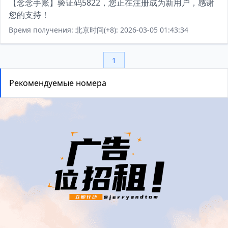
【念念手账】验证码5822，您正在注册成为新用户，感谢
您的支持！
Время получения: 北京时间(+8): 2026-03-05 01:43:34
1
Рекомендуемые номера