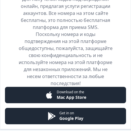
онлайн, предлагая услуги регистрации
аккаунтов. Все номера на этом сайте
бесплатны, это полностью бесплатная
платформа для приема SMS.
Поскольку номера и коды
подтверждения на этой платформе
общедоступны, пожалуйста, защищайте
свою конфиденциальность и не
используйте номера на этой платформе
для незаконных приложений. Мы не
несем ответственности за любые
последствия!
Download on the
Mac App Store
Get in on
Google Play