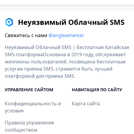
Неуязвимый Облачный SMS
Свяжитесь с нами
@angleamerkel
Неуязвимый Облачный SMS | Бесплатная Китайская
SMS-платформаОснована в 2019 году, обслуживает
миллионы пользователей, посвящена бесплатным
услугам приема SMS, стремится быть лучшей
платформой для приема SMS.
УПРАВЛЕНИЕ САЙТОМ
НАВИГАЦИЯ ПО САЙТУ
Конфиденциальность и
Карта сайта
условия
Правила управления
сообществом