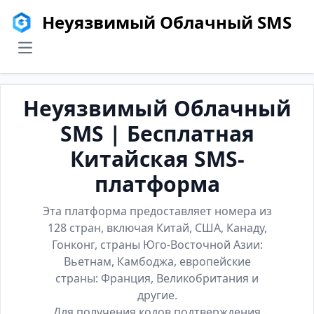
Неуязвимый Облачный SMS
menu
Неуязвимый Облачный
SMS | Бесплатная
Китайская SMS-
платформа
Эта платформа предоставляет номера из
128 стран, включая Китай, США, Канаду,
Гонконг, страны Юго-Восточной Азии:
Вьетнам, Камбоджа, европейские
страны: Франция, Великобритания и
другие.
Для получения кодов подтверждения