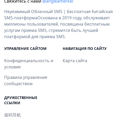
Свяжитесь с нами
@angleamerkel
Неуязвимый Облачный SMS | Бесплатная Китайская
SMS-платформаОснована в 2019 году, обслуживает
миллионы пользователей, посвящена бесплатным
услугам приема SMS, стремится быть лучшей
платформой для приема SMS.
УПРАВЛЕНИЕ САЙТОМ
НАВИГАЦИЯ ПО САЙТУ
Конфиденциальность и
Карта сайта
условия
Правила управления
сообществом
ДРУЖЕСТВЕННЫЕ
ССЫЛКИ
接码导航