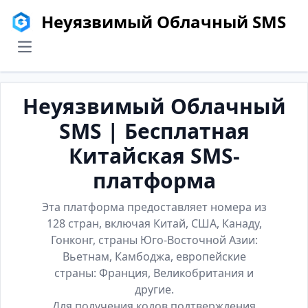
Неуязвимый Облачный SMS
menu
Неуязвимый Облачный
SMS | Бесплатная
Китайская SMS-
платформа
Эта платформа предоставляет номера из
128 стран, включая Китай, США, Канаду,
Гонконг, страны Юго-Восточной Азии:
Вьетнам, Камбоджа, европейские
страны: Франция, Великобритания и
другие.
Для получения кодов подтверждения