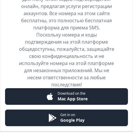
онлайн, предлагая услуги регистрации
аккаунтов. Все номера на этом сайте
бесплатны, это полностью бесплатная
платформа для приема SMS.
Поскольку номера и коды
подтверждения на этой платформе
общедоступны, пожалуйста, защищайте
свою конфиденциальность и не
используйте номера на этой платформе
для незаконных приложений. Мы не
несем ответственности за любые
последствия!
Download on the
Mac App Store
Get in on
Google Play