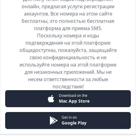
онлайн, предлагая услуги регистрации
аккаунтов. Все номера на этом сайте
бесплатны, это полностью бесплатная
платформа для приема SMS.
Поскольку номера и коды
подтверждения на этой платформе
общедоступны, пожалуйста, защищайте
свою конфиденциальность и не
используйте номера на этой платформе
для незаконных приложений. Мы не
несем ответственности за любые
последствия!
Download on the
Mac App Store
Get in on
Google Play