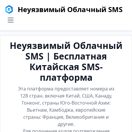
Неуязвимый Облачный SMS
menu
Неуязвимый Облачный
SMS | Бесплатная
Китайская SMS-
платформа
Эта платформа предоставляет номера из
128 стран, включая Китай, США, Канаду,
Гонконг, страны Юго-Восточной Азии:
Вьетнам, Камбоджа, европейские
страны: Франция, Великобритания и
другие.
Для получения кодов подтверждения