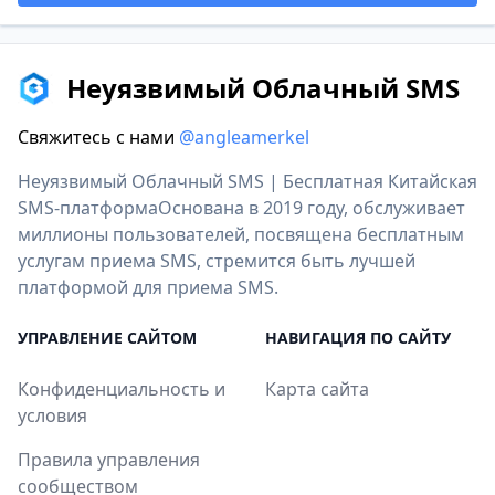
Неуязвимый Облачный SMS
Свяжитесь с нами
@angleamerkel
Неуязвимый Облачный SMS | Бесплатная Китайская
SMS-платформаОснована в 2019 году, обслуживает
миллионы пользователей, посвящена бесплатным
услугам приема SMS, стремится быть лучшей
платформой для приема SMS.
УПРАВЛЕНИЕ САЙТОМ
НАВИГАЦИЯ ПО САЙТУ
Конфиденциальность и
Карта сайта
условия
Правила управления
сообществом