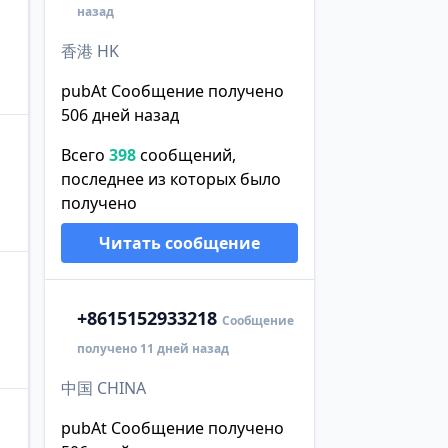
назад
，
香港 HK
pubAt Сообщение получено
506 дней назад
Всего
398
сообщений,
последнее из которых было
получено
Читать сообщение
+86
15152933218
Сообщение
получено 11 дней назад
中国 CHINA
pubAt Сообщение получено