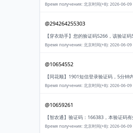
Время получения: 北京时间(+8): 2026-06-09 
@294264255303
【穿衣助手】您的验证码5266，该验证
Время получения: 北京时间(+8): 2026-06-09 
@10654552
【同花顺】1901短信登录验证码，5分钟
Время получения: 北京时间(+8): 2026-06-09 
@10659261
【智农通】验证码：166383，本验证码
Время получения: 北京时间(+8): 2026-06-09 