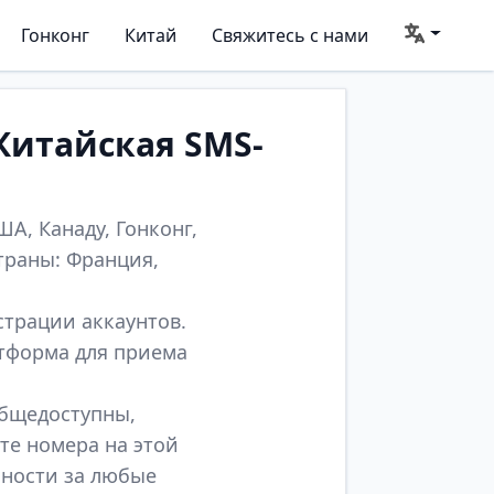
Гонконг
Китай
Свяжитесь с нами
Китайская SMS-
А, Канаду, Гонконг,
траны: Франция,
страции аккаунтов.
атформа для приема
общедоступны,
те номера на этой
нности за любые