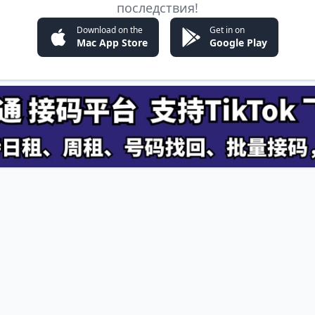
последствия!
Download on the
Get in on
Mac App Store
Google Play