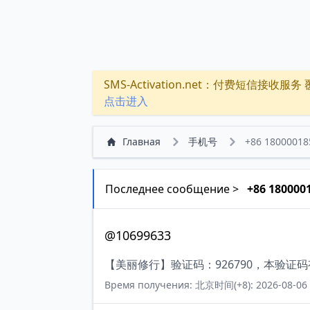
SMS-Activation.net：付费短信接收服务 覆盖
点击进入
Главная
手机号
+86 18000018
Последнее сообщение >
+86 180000
@10699633
【美丽修行】验证码：926790，本验证
Время получения: 北京时间(+8): 2026-08-06 