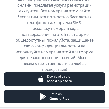
онлайн, предлагая услуги регистрации
аккаунтов. Все номера на этом сайте
бесплатны, это полностью бесплатная
платформа для приема SMS.
Поскольку номера и коды
подтверждения на этой платформе
общедоступны, пожалуйста, защищайте
свою конфиденциальность и не
используйте номера на этой платформе
для незаконных приложений. Мы не
несем ответственности за любые
последствия!
Download on the
Mac App Store
Get in on
Google Play