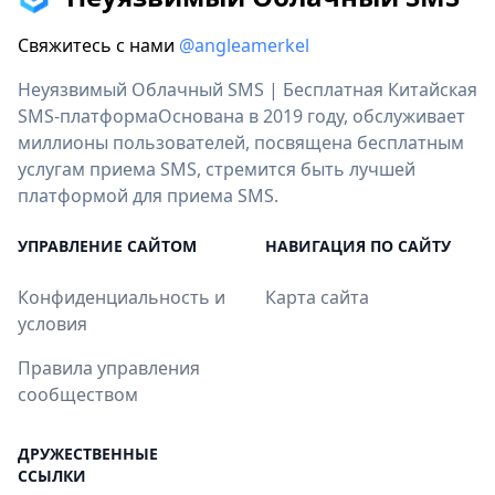
Свяжитесь с нами
@angleamerkel
Неуязвимый Облачный SMS | Бесплатная Китайская
SMS-платформаОснована в 2019 году, обслуживает
миллионы пользователей, посвящена бесплатным
услугам приема SMS, стремится быть лучшей
платформой для приема SMS.
УПРАВЛЕНИЕ САЙТОМ
НАВИГАЦИЯ ПО САЙТУ
Конфиденциальность и
Карта сайта
условия
Правила управления
сообществом
ДРУЖЕСТВЕННЫЕ
ССЫЛКИ