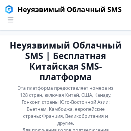
Неуязвимый Облачный SMS
menu
Неуязвимый Облачный
SMS | Бесплатная
Китайская SMS-
платформа
Эта платформа предоставляет номера из
128 стран, включая Китай, США, Канаду,
Гонконг, страны Юго-Восточной Азии:
Вьетнам, Камбоджа, европейские
страны: Франция, Великобритания и
другие.
Для получения кодов подтверждения