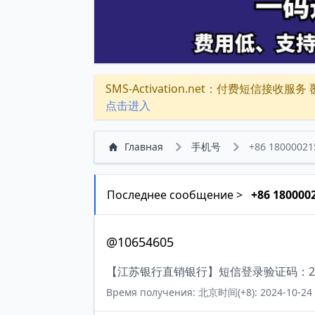
SMS-Activation.net：付费短信接收服务 覆盖
点击进入
Главная
手机号
+86 18000021
Последнее сообщение >
+86 180000
@10654605
【江苏银行直销银行】短信登录验证码：27
Время получения: 北京时间(+8): 2024-10-24 