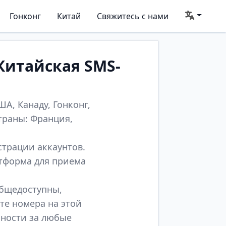
Гонконг
Китай
Свяжитесь с нами
Китайская SMS-
А, Канаду, Гонконг,
траны: Франция,
страции аккаунтов.
атформа для приема
общедоступны,
те номера на этой
нности за любые