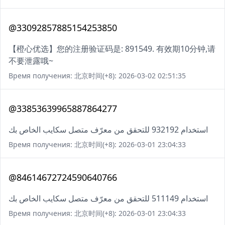
@33092857885154253850
【橙心优选】您的注册验证码是: 891549. 有效期10分钟,请
不要泄露哦~
Время получения: 北京时间(+8): 2026-03-02 02:51:35
@33853639965887864277
استخدام 932192 للتحقق من معرّف متصل سكايب الخاص بك
Время получения: 北京时间(+8): 2026-03-01 23:04:33
@84614672724590640766
استخدام 511149 للتحقق من معرّف متصل سكايب الخاص بك
Время получения: 北京时间(+8): 2026-03-01 23:04:33