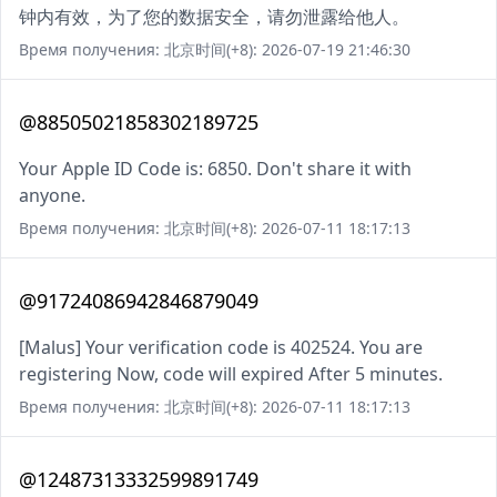
钟内有效，为了您的数据安全，请勿泄露给他人。
Время получения: 北京时间(+8): 2026-07-19 21:46:30
@88505021858302189725
Your Apple ID Code is: 6850. Don't share it with
anyone.
Время получения: 北京时间(+8): 2026-07-11 18:17:13
@91724086942846879049
[Malus] Your verification code is 402524. You are
registering Now, code will expired After 5 minutes.
Время получения: 北京时间(+8): 2026-07-11 18:17:13
@12487313332599891749