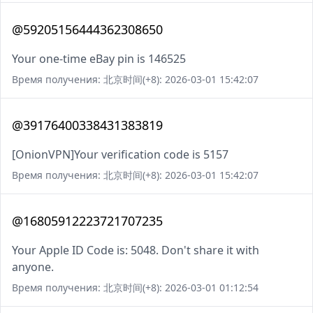
@59205156444362308650
Your one-time eBay pin is 146525
Время получения: 北京时间(+8): 2026-03-01 15:42:07
@39176400338431383819
[OnionVPN]Your verification code is 5157
Время получения: 北京时间(+8): 2026-03-01 15:42:07
@16805912223721707235
Your Apple ID Code is: 5048. Don't share it with
anyone.
Время получения: 北京时间(+8): 2026-03-01 01:12:54