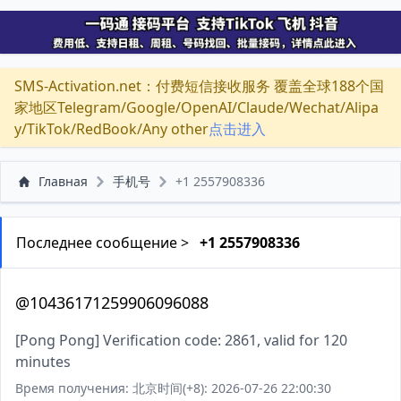
SMS-Activation.net：付费短信接收服务 覆盖全球188个国
家地区Telegram/Google/OpenAI/Claude/Wechat/Alipa
y/TikTok/RedBook/Any other
点击进入
Главная
手机号
+1 2557908336
Последнее сообщение >
+1 2557908336
@10436171259906096088
[Pong Pong] Verification code: 2861, valid for 120
minutes
Время получения: 北京时间(+8): 2026-07-26 22:00:30