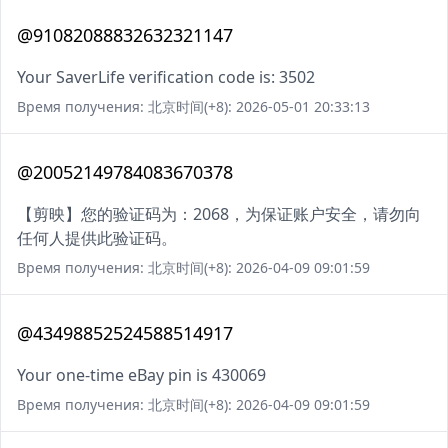
@91082088832632321147
Your SaverLife verification code is: 3502
Время получения: 北京时间(+8): 2026-05-01 20:33:13
@20052149784083670378
【剪映】您的验证码为：2068，为保证账户安全，请勿向
任何人提供此验证码。
Время получения: 北京时间(+8): 2026-04-09 09:01:59
@43498852524588514917
Your one-time eBay pin is 430069
Время получения: 北京时间(+8): 2026-04-09 09:01:59