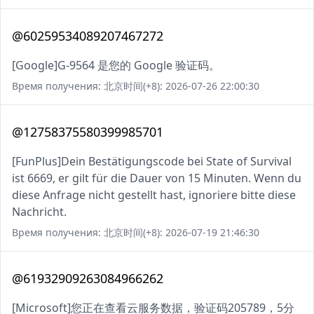
@60259534089207467272
[Google]G-9564 是您的 Google 验证码。
Время получения: 北京时间(+8): 2026-07-26 22:00:30
@12758375580399985701
[FunPlus]Dein Bestätigungscode bei State of Survival
ist 6669, er gilt für die Dauer von 15 Minuten. Wenn du
diese Anfrage nicht gestellt hast, ignoriere bitte diese
Nachricht.
Время получения: 北京时间(+8): 2026-07-19 21:46:30
@61932909263084966262
[Microsoft]您正在查看云服务数据，验证码205789，5分