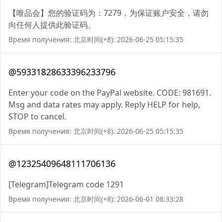
【唯品会】您的验证码为：7279，为保证账户安全，请勿
向任何人提供此验证码。
Время получения: 北京时间(+8): 2026-06-25 05:15:35
@59331828633396233796
Enter your code on the PayPal website. CODE: 981691.
Msg and data rates may apply. Reply HELP for help,
STOP to cancel.
Время получения: 北京时间(+8): 2026-06-25 05:15:35
@12325409648111706136
[Telegram]Telegram code 1291
Время получения: 北京时间(+8): 2026-06-01 08:33:28