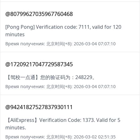
@80799627035967760468
[Pong Pong] Verification code: 7111, valid for 120
minutes
Время получения: 北京时间(+8): 2026-03-04 07:07:10
@17209217047729587345
【驾校一点通】您的验证码为：248229。
Время получения: 北京时间(+8): 2026-03-04 07:07:10
@94241827527837930111
【AliExpress】Verification Code: 1373. Valid for 5
minutes.
Время получения: 北京时间(+8): 2026-03-02 02:51:35