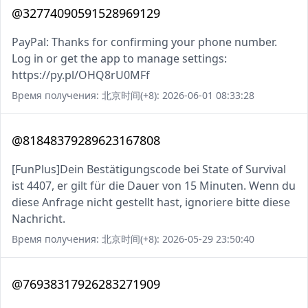
@32774090591528969129
PayPal: Thanks for confirming your phone number.
Log in or get the app to manage settings:
https://py.pl/OHQ8rU0MFf
Время получения: 北京时间(+8): 2026-06-01 08:33:28
@81848379289623167808
[FunPlus]Dein Bestätigungscode bei State of Survival
ist 4407, er gilt für die Dauer von 15 Minuten. Wenn du
diese Anfrage nicht gestellt hast, ignoriere bitte diese
Nachricht.
Время получения: 北京时间(+8): 2026-05-29 23:50:40
@76938317926283271909