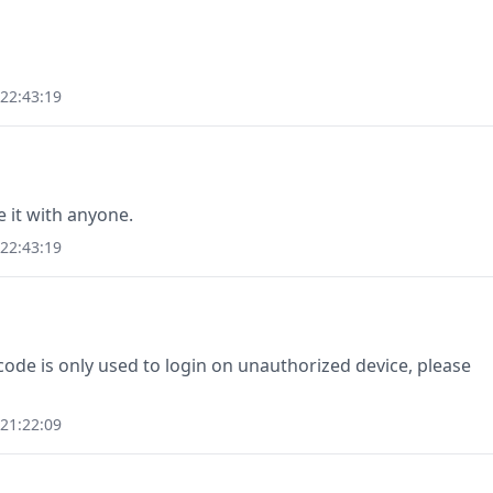
22:43:19
e it with anyone.
22:43:19
e is only used to login on unauthorized device, please
21:22:09