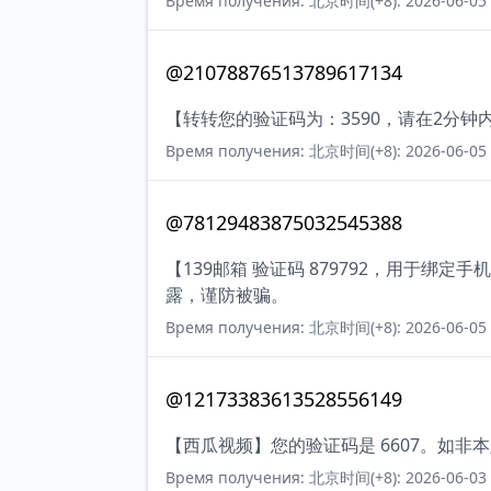
Время получения: 北京时间(+8): 2026-06-05 
@21078876513789617134
【转转您的验证码为：3590，请在2分
Время получения: 北京时间(+8): 2026-06-05 
@78129483875032545388
【139邮箱 验证码 879792，用于
露，谨防被骗。
Время получения: 北京时间(+8): 2026-06-05 
@12173383613528556149
【西瓜视频】您的验证码是 6607。如非
Время получения: 北京时间(+8): 2026-06-03 