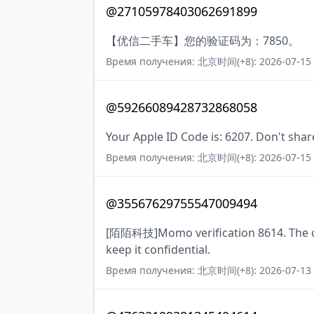
@27105978403062691899
【优信二手车】您的验证码为：7850。
Время получения: 北京时间(+8): 2026-07-15 
@59266089428732868058
Your Apple ID Code is: 6207. Don't shar
Время получения: 北京时间(+8): 2026-07-15 
@35567629755547009494
[陌陌科技]Momo verification 8614. The cod
keep it confidential.
Время получения: 北京时间(+8): 2026-07-13 