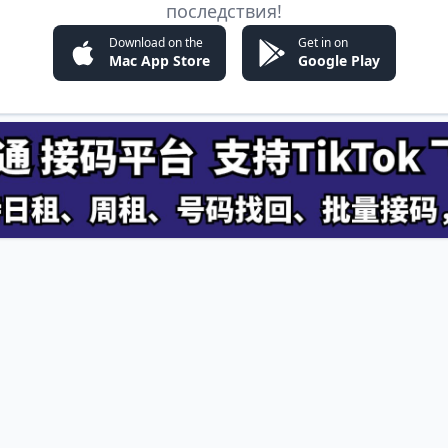
последствия!
Download on the
Get in on
Mac App Store
Google Play