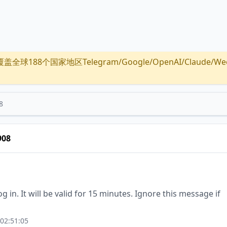
全球188个国家地区Telegram/Google/OpenAI/Claude/Wechat/
8
908
g in. It will be valid for 15 minutes. Ignore this message if
02:51:05