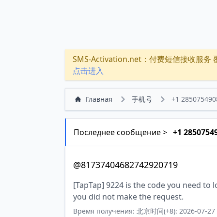
SMS-Activation.net：付费短信接收服务 覆盖
点击进入
Главная
手机号
+1 285075490
Последнее сообщение >
+1 2850754
@81737404682742920719
[TapTap] 9224 is the code you need to lo
you did not make the request.
Время получения: 北京时间(+8): 2026-07-27 