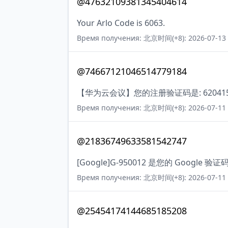
@47632109381345404614
Your Arlo Code is 6063.
Время получения: 北京时间(+8): 2026-07-13 
@74667121046514779184
【华为云会议】您的注册验证码是: 62041
Время получения: 北京时间(+8): 2026-07-11 
@21836749633581542747
[Google]G-950012 是您的 Google 验证
Время получения: 北京时间(+8): 2026-07-11 
@25454174144685185208