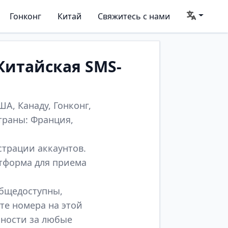
Гонконг
Китай
Свяжитесь с нами
Китайская SMS-
А, Канаду, Гонконг,
траны: Франция,
страции аккаунтов.
атформа для приема
общедоступны,
те номера на этой
нности за любые