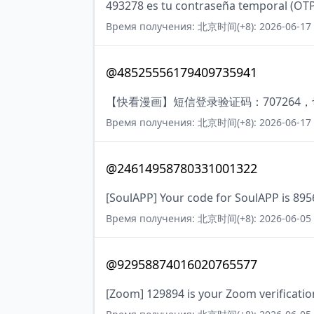
493278 es tu contraseña temporal (OTP
Время получения: 北京时间(+8): 2026-06-17 
@48525556179409735941
【快看漫画】短信登录验证码：707264
Время получения: 北京时间(+8): 2026-06-17 
@24614958780331001322
[SoulAPP] Your code for SoulAPP is 895
Время получения: 北京时间(+8): 2026-06-05 
@92958874016020765577
[Zoom] 129894 is your Zoom verificatio