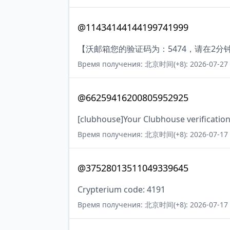
@11434144144199741999
【沃邮箱您的验证码为：5474，请在2
Время получения: 北京时间(+8): 2026-07-27 
@66259416200805952925
[clubhouse]Your Clubhouse verification
Время получения: 北京时间(+8): 2026-07-17 
@37528013511049339645
Crypterium code: 4191
Время получения: 北京时间(+8): 2026-07-17 