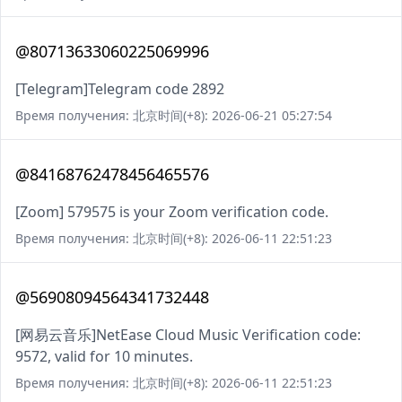
@80713633060225069996
[Telegram]Telegram code 2892
Время получения: 北京时间(+8): 2026-06-21 05:27:54
@84168762478456465576
[Zoom] 579575 is your Zoom verification code.
Время получения: 北京时间(+8): 2026-06-11 22:51:23
@56908094564341732448
[网易云音乐]NetEase Cloud Music Verification code:
9572, valid for 10 minutes.
Время получения: 北京时间(+8): 2026-06-11 22:51:23