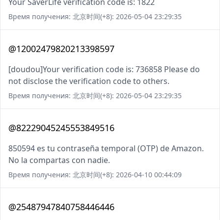
Your SaverLife verification code is: 1822
Время получения: 北京时间(+8): 2026-05-04 23:29:35
@12002479820213398597
[doudou]Your verification code is: 736858 Please do
not disclose the verification code to others.
Время получения: 北京时间(+8): 2026-05-04 23:29:35
@82229045245553849516
850594 es tu contraseña temporal (OTP) de Amazon.
No la compartas con nadie.
Время получения: 北京时间(+8): 2026-04-10 00:44:09
@25487947840758446446