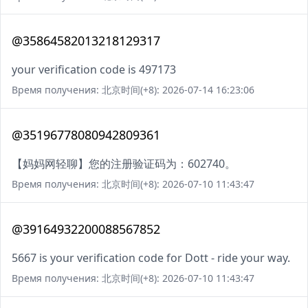
@35864582013218129317
your verification code is 497173
Время получения: 北京时间(+8): 2026-07-14 16:23:06
@35196778080942809361
【妈妈网轻聊】您的注册验证码为：602740。
Время получения: 北京时间(+8): 2026-07-10 11:43:47
@39164932200088567852
5667 is your verification code for Dott - ride your way.
Время получения: 北京时间(+8): 2026-07-10 11:43:47