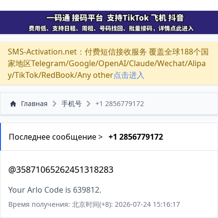
SMS-Activation.net：付费短信接收服务 覆盖全球188个国
家地区Telegram/Google/OpenAI/Claude/Wechat/Alipa
y/TikTok/RedBook/Any other
点击进入
Главная
手机号
+1 2856779172
Последнее сообщение >
+1 2856779172
@35871065262451318283
Your Arlo Code is 639812.
Время получения: 北京时间(+8): 2026-07-24 15:16:17