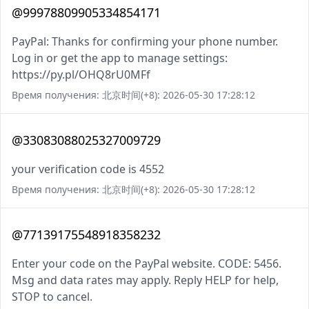
@99978809905334854171
PayPal: Thanks for confirming your phone number.
Log in or get the app to manage settings:
https://py.pl/OHQ8rU0MFf
Время получения: 北京时间(+8): 2026-05-30 17:28:12
@33083088025327009729
your verification code is 4552
Время получения: 北京时间(+8): 2026-05-30 17:28:12
@77139175548918358232
Enter your code on the PayPal website. CODE: 5456.
Msg and data rates may apply. Reply HELP for help,
STOP to cancel.