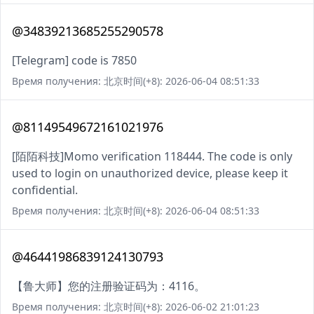
@34839213685255290578
[Telegram] code is 7850
Время получения: 北京时间(+8): 2026-06-04 08:51:33
@81149549672161021976
[陌陌科技]Momo verification 118444. The code is only
used to login on unauthorized device, please keep it
confidential.
Время получения: 北京时间(+8): 2026-06-04 08:51:33
@46441986839124130793
【鲁大师】您的注册验证码为：4116。
Время получения: 北京时间(+8): 2026-06-02 21:01:23