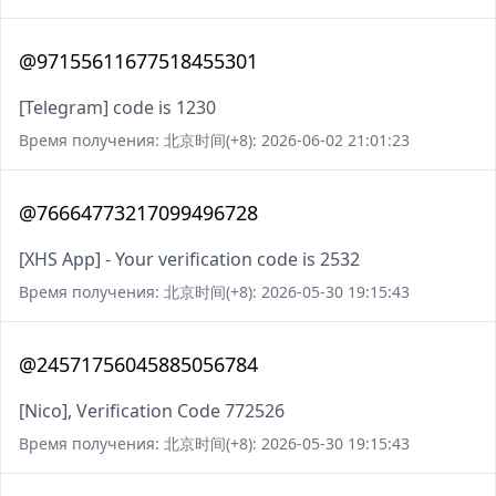
@97155611677518455301
[Telegram] code is 1230
Время получения: 北京时间(+8): 2026-06-02 21:01:23
@76664773217099496728
[XHS App] - Your verification code is 2532
Время получения: 北京时间(+8): 2026-05-30 19:15:43
@24571756045885056784
[Nico], Verification Code 772526
Время получения: 北京时间(+8): 2026-05-30 19:15:43