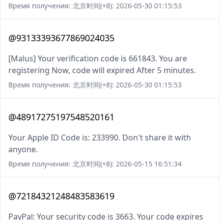
Время получения: 北京时间(+8): 2026-05-30 01:15:53
@93133393677869024035
[Malus] Your verification code is 661843. You are
registering Now, code will expired After 5 minutes.
Время получения: 北京时间(+8): 2026-05-30 01:15:53
@48917275197548520161
Your Apple ID Code is: 233990. Don't share it with
anyone.
Время получения: 北京时间(+8): 2026-05-15 16:51:34
@72184321248483583619
PayPal: Your security code is 3663. Your code expires