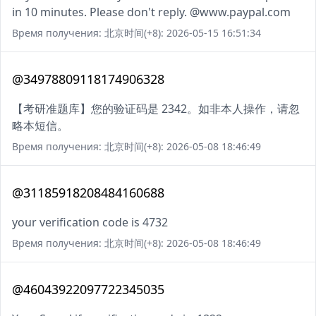
in 10 minutes. Please don't reply. @www.paypal.com
Время получения: 北京时间(+8): 2026-05-15 16:51:34
@34978809118174906328
【考研准题库】您的验证码是 2342。如非本人操作，请忽
略本短信。
Время получения: 北京时间(+8): 2026-05-08 18:46:49
@31185918208484160688
your verification code is 4732
Время получения: 北京时间(+8): 2026-05-08 18:46:49
@46043922097722345035