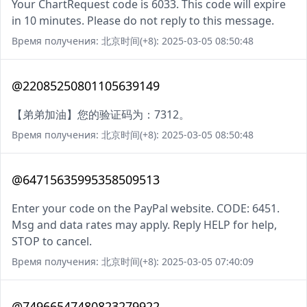
Your ChartRequest code is 6033. This code will expire
in 10 minutes. Please do not reply to this message.
Время получения: 北京时间(+8): 2025-03-05 08:50:48
@22085250801105639149
【弟弟加油】您的验证码为：7312。
Время получения: 北京时间(+8): 2025-03-05 08:50:48
@64715635995358509513
Enter your code on the PayPal website. CODE: 6451.
Msg and data rates may apply. Reply HELP for help,
STOP to cancel.
Время получения: 北京时间(+8): 2025-03-05 07:40:09
@74966547480823279922