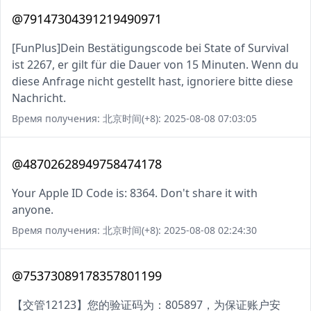
@79147304391219490971
[FunPlus]Dein Bestätigungscode bei State of Survival
ist 2267, er gilt für die Dauer von 15 Minuten. Wenn du
diese Anfrage nicht gestellt hast, ignoriere bitte diese
Nachricht.
Время получения: 北京时间(+8): 2025-08-08 07:03:05
@48702628949758474178
Your Apple ID Code is: 8364. Don't share it with
anyone.
Время получения: 北京时间(+8): 2025-08-08 02:24:30
@75373089178357801199
【交管12123】您的验证码为：805897，为保证账户安