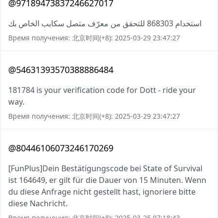
@97189473837246627017
استخدام 868303 للتحقق من معرّف متصل سكايب الخاص بك
Время получения: 北京时间(+8): 2025-03-29 23:47:27
@54631393570388886484
181784 is your verification code for Dott - ride your
way.
Время получения: 北京时间(+8): 2025-03-29 23:47:27
@80446106073246170269
[FunPlus]Dein Bestätigungscode bei State of Survival
ist 164649, er gilt für die Dauer von 15 Minuten. Wenn
du diese Anfrage nicht gestellt hast, ignoriere bitte
diese Nachricht.
Время получения: 北京时间(+8): 2025-03-25 07:18:43