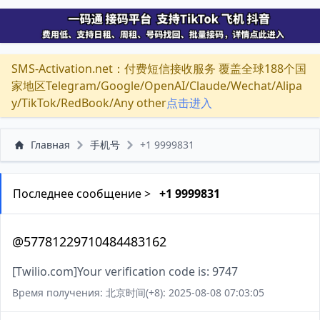
SMS-Activation.net：付费短信接收服务 覆盖全球188个国
家地区Telegram/Google/OpenAI/Claude/Wechat/Alipa
y/TikTok/RedBook/Any other
点击进入
Главная
手机号
+1 9999831
Последнее сообщение >
+1 9999831
@57781229710484483162
[Twilio.com]Your verification code is: 9747
Время получения: 北京时间(+8): 2025-08-08 07:03:05