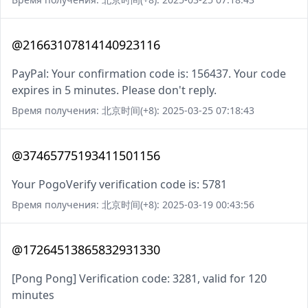
@21663107814140923116
PayPal: Your confirmation code is: 156437. Your code
expires in 5 minutes. Please don't reply.
Время получения: 北京时间(+8): 2025-03-25 07:18:43
@37465775193411501156
Your PogoVerify verification code is: 5781
Время получения: 北京时间(+8): 2025-03-19 00:43:56
@17264513865832931330
[Pong Pong] Verification code: 3281, valid for 120
minutes