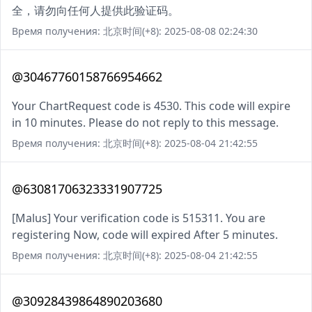
全，请勿向任何人提供此验证码。
Время получения: 北京时间(+8): 2025-08-08 02:24:30
@30467760158766954662
Your ChartRequest code is 4530. This code will expire
in 10 minutes. Please do not reply to this message.
Время получения: 北京时间(+8): 2025-08-04 21:42:55
@63081706323331907725
[Malus] Your verification code is 515311. You are
registering Now, code will expired After 5 minutes.
Время получения: 北京时间(+8): 2025-08-04 21:42:55
@30928439864890203680