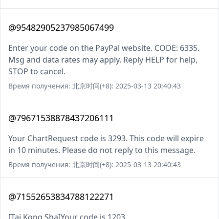
@95482905237985067499
Enter your code on the PayPal website. CODE: 6335.
Msg and data rates may apply. Reply HELP for help,
STOP to cancel.
Время получения: 北京时间(+8): 2025-03-13 20:40:43
@79671538878437206111
Your ChartRequest code is 3293. This code will expire
in 10 minutes. Please do not reply to this message.
Время получения: 北京时间(+8): 2025-03-13 20:40:43
@71552653834788122271
[Tai Kong Sha]Your code is 1203.