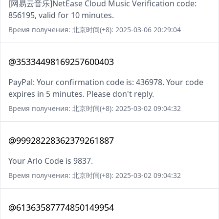
[网易云音乐]NetEase Cloud Music Verification code:
856195, valid for 10 minutes.
Время получения: 北京时间(+8): 2025-03-06 20:29:04
@35334498169257600403
PayPal: Your confirmation code is: 436978. Your code
expires in 5 minutes. Please don't reply.
Время получения: 北京时间(+8): 2025-03-02 09:04:32
@99928228362379261887
Your Arlo Code is 9837.
Время получения: 北京时间(+8): 2025-03-02 09:04:32
@61363587774850149954