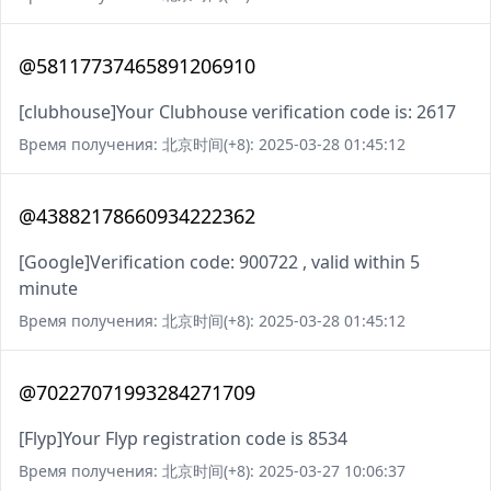
@58117737465891206910
[clubhouse]Your Clubhouse verification code is: 2617
Время получения: 北京时间(+8): 2025-03-28 01:45:12
@43882178660934222362
[Google]Verification code: 900722 , valid within 5
minute
Время получения: 北京时间(+8): 2025-03-28 01:45:12
@70227071993284271709
[Flyp]Your Flyp registration code is 8534
Время получения: 北京时间(+8): 2025-03-27 10:06:37