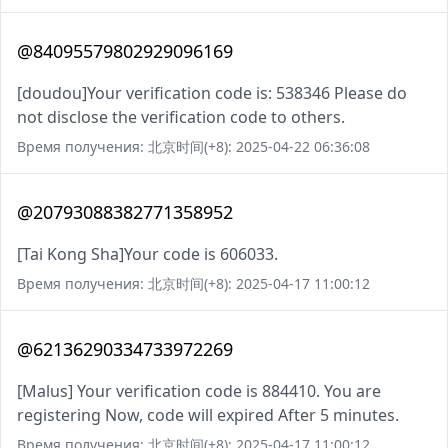
@84095579802929096169
[doudou]Your verification code is: 538346 Please do
not disclose the verification code to others.
Время получения: 北京时间(+8): 2025-04-22 06:36:08
@20793088382771358952
[Tai Kong Sha]Your code is 606033.
Время получения: 北京时间(+8): 2025-04-17 11:00:12
@62136290334733972269
[Malus] Your verification code is 884410. You are
registering Now, code will expired After 5 minutes.
Время получения: 北京时间(+8): 2025-04-17 11:00:12