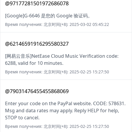
@97177281501972686078
[Google]G-6646 是您的 Google 验证码。
Время получения: 北京时间(+8): 2025-03-02 05:45:22
@62146591916295580327
[网易云音乐]NetEase Cloud Music Verification code:
6288, valid for 10 minutes.
Время получения: 北京时间(+8): 2025-02-25 15:27:50
@79031476455455868069
Enter your code on the PayPal website. CODE: 578631.
Msg and data rates may apply. Reply HELP for help,
STOP to cancel.
Время получения: 北京时间(+8): 2025-02-25 15:27:50