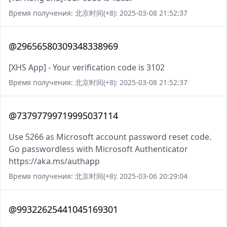
Время получения: 北京时间(+8): 2025-03-08 21:52:37
@29656580309348338969
[XHS App] - Your verification code is 3102
Время получения: 北京时间(+8): 2025-03-08 21:52:37
@73797799719995037114
Use 5266 as Microsoft account password reset code.
Go passwordless with Microsoft Authenticator
https://aka.ms/authapp
Время получения: 北京时间(+8): 2025-03-06 20:29:04
@99322625441045169301