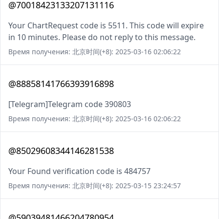
@70018423133207131116
Your ChartRequest code is 5511. This code will expire
in 10 minutes. Please do not reply to this message.
Время получения: 北京时间(+8): 2025-03-16 02:06:22
@88858141766393916898
[Telegram]Telegram code 390803
Время получения: 北京时间(+8): 2025-03-16 02:06:22
@85029608344146281538
Your Found verification code is 484757
Время получения: 北京时间(+8): 2025-03-15 23:24:57
@59039481466204780954