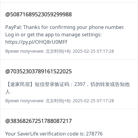
@50871689523059299988
PayPal: Thanks for confirming your phone number.
Log in or get the app to manage settings:
https://py.pl/OHQ8rU0MFf
Время получения: 北京时间(+8): 2025-02-25 07:17:28
@70352303789161522025
【途家民宿】短信登录验证码：2397，切勿转发或告知他
人
Время получения: 北京时间(+8): 2025-02-25 07:17:28
@38368267251788087217
Your SaverLife verification code is: 278776