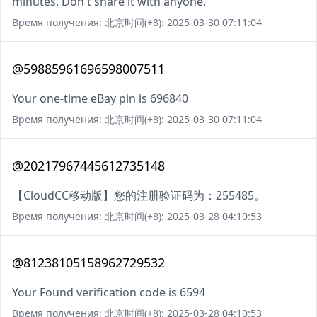
minutes. Don't share it with anyone.
Время получения: 北京时间(+8): 2025-03-30 07:11:04
@59885961696598007511
Your one-time eBay pin is 696840
Время получения: 北京时间(+8): 2025-03-30 07:11:04
@20217967445612735148
【CloudCC移动版】您的注册验证码为：255485。
Время получения: 北京时间(+8): 2025-03-28 04:10:53
@81238105158962729532
Your Found verification code is 6594
Время получения: 北京时间(+8): 2025-03-28 04:10:53