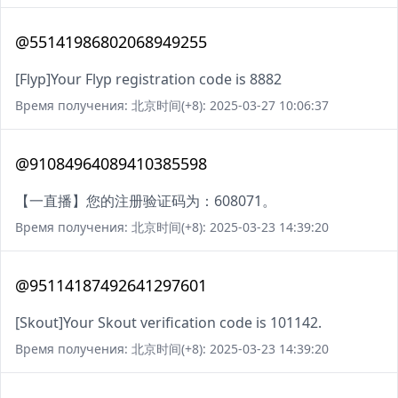
@55141986802068949255
[Flyp]Your Flyp registration code is 8882
Время получения: 北京时间(+8): 2025-03-27 10:06:37
@91084964089410385598
【一直播】您的注册验证码为：608071。
Время получения: 北京时间(+8): 2025-03-23 14:39:20
@95114187492641297601
[Skout]Your Skout verification code is 101142.
Время получения: 北京时间(+8): 2025-03-23 14:39:20