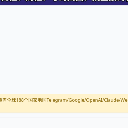
全球188个国家地区Telegram/Google/OpenAI/Claude/Wechat/