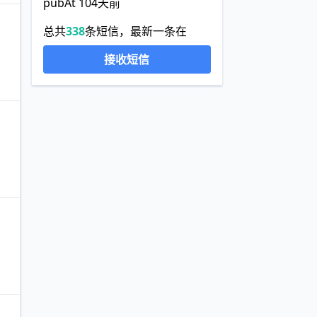
pubAt 104天前
总共
338
条短信，最新一条在
接收短信