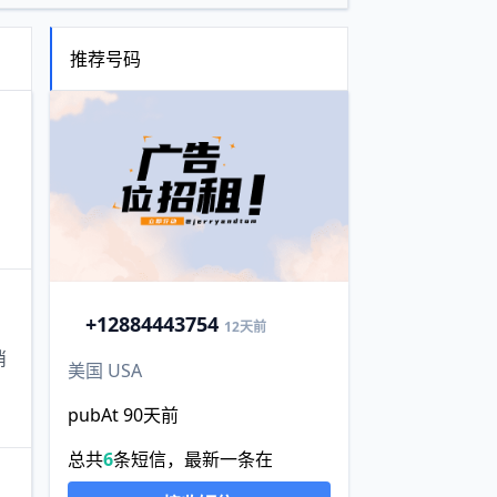
推荐号码
+1
2884443754
12天前
消
美国 USA
pubAt 90天前
总共
6
条短信，最新一条在