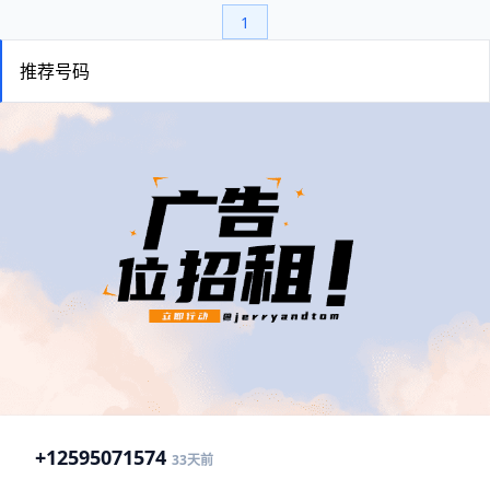
1
推荐号码
+1
2595071574
33天前