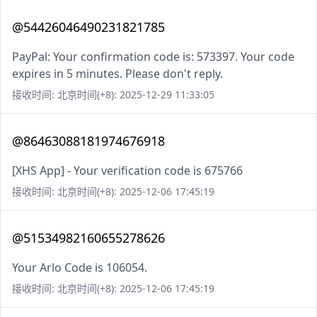
@54426046490231821785
PayPal: Your confirmation code is: 573397. Your code
expires in 5 minutes. Please don't reply.
接收时间: 北京时间(+8): 2025-12-29 11:33:05
@86463088181974676918
[XHS App] - Your verification code is 675766
接收时间: 北京时间(+8): 2025-12-06 17:45:19
@51534982160655278626
Your Arlo Code is 106054.
接收时间: 北京时间(+8): 2025-12-06 17:45:19