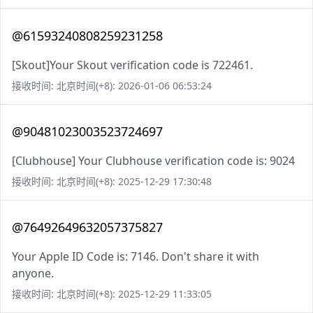
@61593240808259231258
[Skout]Your Skout verification code is 722461.
接收时间: 北京时间(+8): 2026-01-06 06:53:24
@90481023003523724697
[Clubhouse] Your Clubhouse verification code is: 9024
接收时间: 北京时间(+8): 2025-12-29 17:30:48
@76492649632057375827
Your Apple ID Code is: 7146. Don't share it with
anyone.
接收时间: 北京时间(+8): 2025-12-29 11:33:05