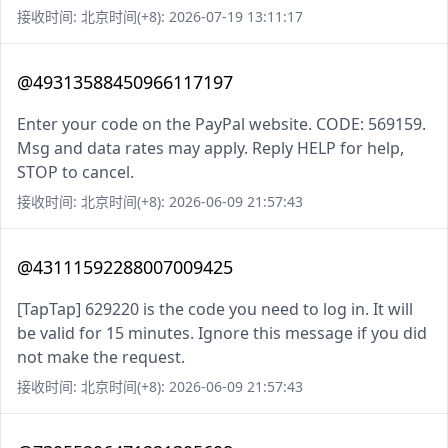
接收时间: 北京时间(+8): 2026-07-19 13:11:17
@49313588450966117197
Enter your code on the PayPal website. CODE: 569159.
Msg and data rates may apply. Reply HELP for help,
STOP to cancel.
接收时间: 北京时间(+8): 2026-06-09 21:57:43
@43111592288007009425
[TapTap] 629220 is the code you need to log in. It will
be valid for 15 minutes. Ignore this message if you did
not make the request.
接收时间: 北京时间(+8): 2026-06-09 21:57:43