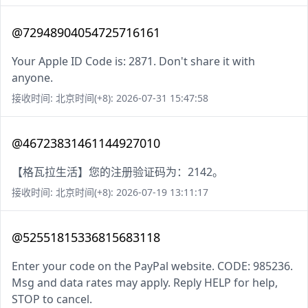
@72948904054725716161
Your Apple ID Code is: 2871. Don't share it with
anyone.
接收时间: 北京时间(+8): 2026-07-31 15:47:58
@46723831461144927010
【格瓦拉生活】您的注册验证码为：2142。
接收时间: 北京时间(+8): 2026-07-19 13:11:17
@52551815336815683118
Enter your code on the PayPal website. CODE: 985236.
Msg and data rates may apply. Reply HELP for help,
STOP to cancel.