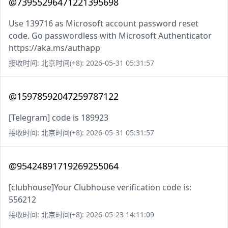
@73955296471221395698
Use 139716 as Microsoft account password reset
code. Go passwordless with Microsoft Authenticator
https://aka.ms/authapp
接收时间: 北京时间(+8): 2026-05-31 05:31:57
@15978592047259787122
[Telegram] code is 189923
接收时间: 北京时间(+8): 2026-05-31 05:31:57
@95424891719269255064
[clubhouse]Your Clubhouse verification code is:
556212
接收时间: 北京时间(+8): 2026-05-23 14:11:09