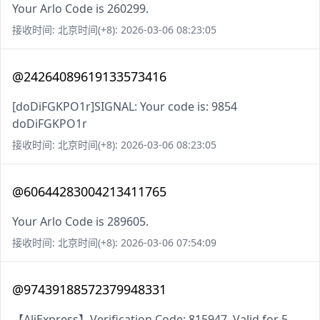
Your Arlo Code is 260299.
接收时间: 北京时间(+8): 2026-03-06 08:23:05
@24264089619133573416
[doDiFGKPO1r]SIGNAL: Your code is: 9854
doDiFGKPO1r
接收时间: 北京时间(+8): 2026-03-06 08:23:05
@60644283004213411765
Your Arlo Code is 289605.
接收时间: 北京时间(+8): 2026-03-06 07:54:09
@97439188572379948331
【AliExpress】Verification Code: 815947. Valid for 5