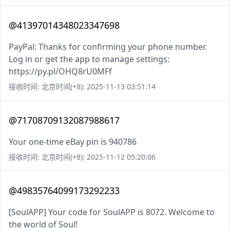
@41397014348023347698
PayPal: Thanks for confirming your phone number.
Log in or get the app to manage settings:
https://py.pl/OHQ8rU0MFf
接收时间: 北京时间(+8): 2025-11-13 03:51:14
@71708709132087988617
Your one-time eBay pin is 940786
接收时间: 北京时间(+8): 2025-11-12 05:20:06
@49835764099173292233
[SoulAPP] Your code for SoulAPP is 8072. Welcome to
the world of Soul!