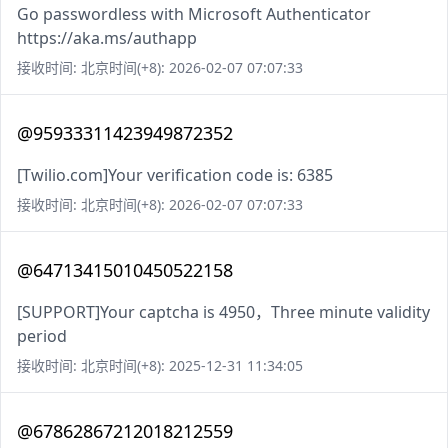
Go passwordless with Microsoft Authenticator
https://aka.ms/authapp
接收时间: 北京时间(+8): 2026-02-07 07:07:33
@95933311423949872352
[Twilio.com]Your verification code is: 6385
接收时间: 北京时间(+8): 2026-02-07 07:07:33
@64713415010450522158
[SUPPORT]Your captcha is 4950，Three minute validity
period
接收时间: 北京时间(+8): 2025-12-31 11:34:05
@67862867212018212559