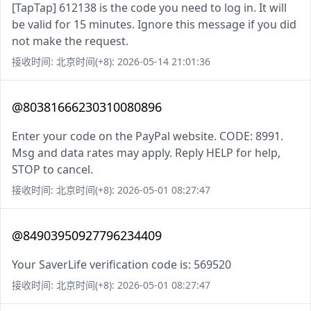
[TapTap] 612138 is the code you need to log in. It will
be valid for 15 minutes. Ignore this message if you did
not make the request.
接收时间: 北京时间(+8): 2026-05-14 21:01:36
@80381666230310080896
Enter your code on the PayPal website. CODE: 8991.
Msg and data rates may apply. Reply HELP for help,
STOP to cancel.
接收时间: 北京时间(+8): 2026-05-01 08:27:47
@84903950927796234409
Your SaverLife verification code is: 569520
接收时间: 北京时间(+8): 2026-05-01 08:27:47