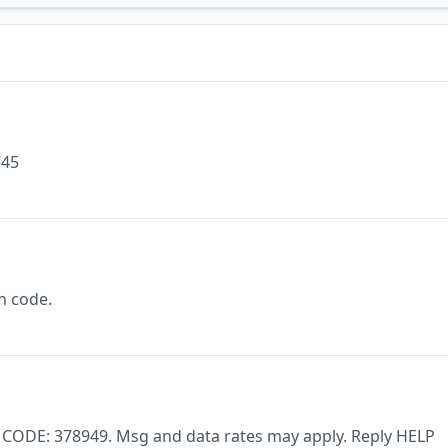
745
n code.
. CODE: 378949. Msg and data rates may apply. Reply HELP