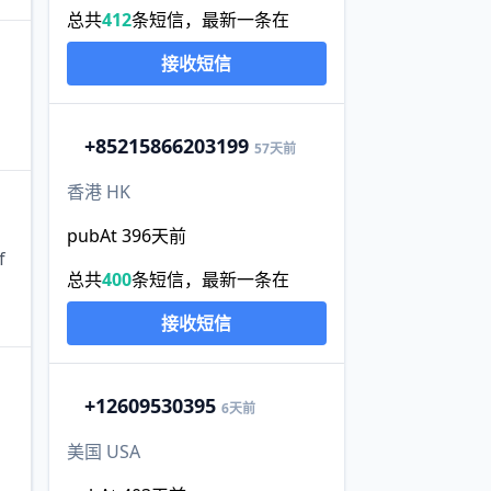
总共
412
条短信，最新一条在
接收短信
+852
15866203199
57天前
香港 HK
pubAt 396天前
f
总共
400
条短信，最新一条在
接收短信
+1
2609530395
6天前
美国 USA