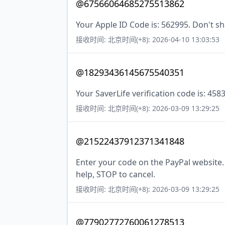
@67566064685275513862
Your Apple ID Code is: 562995. Don't sh
接收时间: 北京时间(+8): 2026-04-10 13:03:53
@18293436145675540351
Your SaverLife verification code is: 458
接收时间: 北京时间(+8): 2026-03-09 13:29:25
@21522437912371341848
Enter your code on the PayPal website.
help, STOP to cancel.
接收时间: 北京时间(+8): 2026-03-09 13:29:25
@77902772760061278513