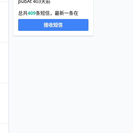
pubAt 403天前
总共
409
条短信，最新一条在
接收短信