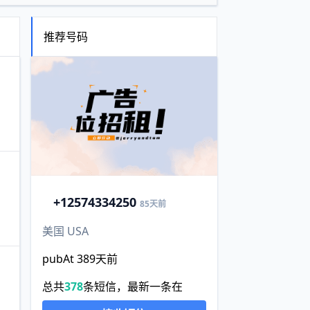
推荐号码
+1
2574334250
85天前
美国 USA
pubAt 389天前
总共
378
条短信，最新一条在