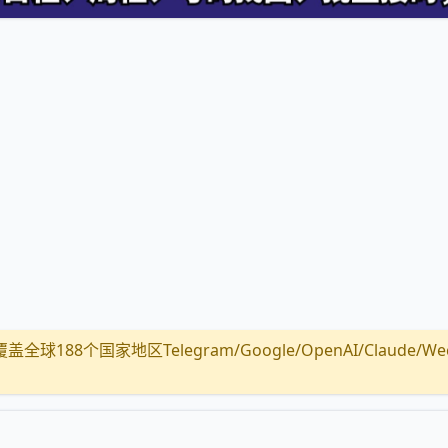
全球188个国家地区Telegram/Google/OpenAI/Claude/Wechat/