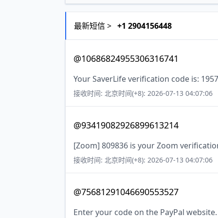
最新短信 >
+1 2904156448
@10686824955306316741
Your SaverLife verification code is: 195
接收时间: 北京时间(+8): 2026-07-13 04:07:06
@93419082926899613214
[Zoom] 809836 is your Zoom verificatio
接收时间: 北京时间(+8): 2026-07-13 04:07:06
@75681291046690553527
Enter your code on the PayPal website