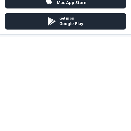
Mac App Store
Get in on
Google Play