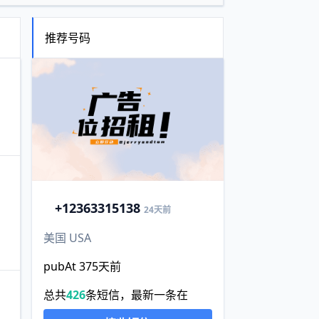
推荐号码
+1
2363315138
24天前
美国 USA
pubAt 375天前
总共
426
条短信，最新一条在