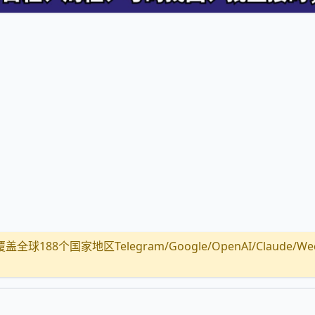
全球188个国家地区Telegram/Google/OpenAI/Claude/Wechat/