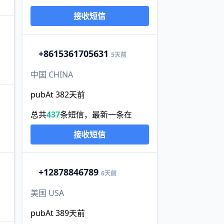
接收短信
+86
15361705631
5天前
中国 CHINA
pubAt 382天前
总共
437
条短信，最新一条在
接收短信
+1
2878846789
6天前
美国 USA
pubAt 389天前