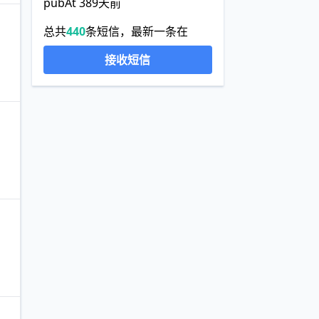
pubAt 389天前
总共
440
条短信，最新一条在
接收短信