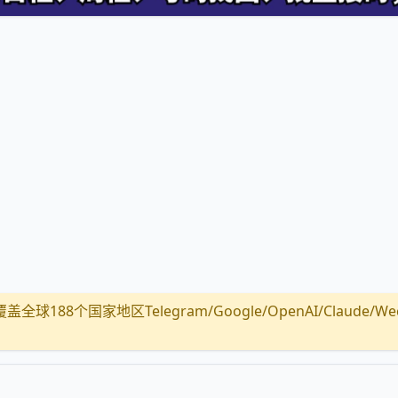
全球188个国家地区Telegram/Google/OpenAI/Claude/Wechat/