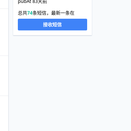
pubAt 83天前
总共
74
条短信，最新一条在
接收短信