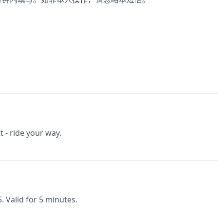
.
t - ride your way.
 Valid for 5 minutes.