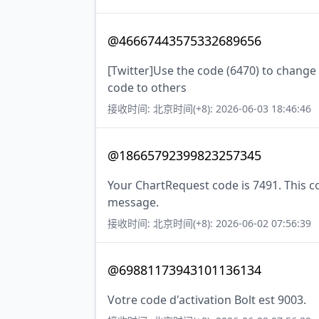
@46667443575332689656
[Twitter]Use the code (6470) to change
code to others
接收时间: 北京时间(+8): 2026-06-03 18:46:46
@18665792399823257345
Your ChartRequest code is 7491. This cod
message.
接收时间: 北京时间(+8): 2026-06-02 07:56:39
@69881173943101136134
Votre code d'activation Bolt est 9003.