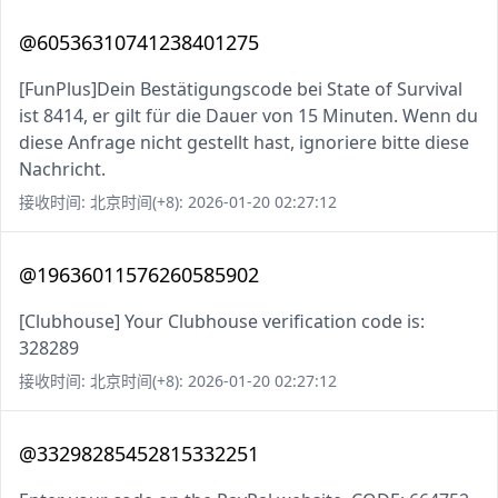
@60536310741238401275
[FunPlus]Dein Bestätigungscode bei State of Survival
ist 8414, er gilt für die Dauer von 15 Minuten. Wenn du
diese Anfrage nicht gestellt hast, ignoriere bitte diese
Nachricht.
接收时间: 北京时间(+8): 2026-01-20 02:27:12
@19636011576260585902
[Clubhouse] Your Clubhouse verification code is:
328289
接收时间: 北京时间(+8): 2026-01-20 02:27:12
@33298285452815332251