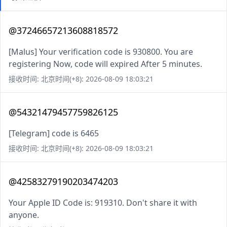
@37246657213608818572
[Malus] Your verification code is 930800. You are
registering Now, code will expired After 5 minutes.
接收时间: 北京时间(+8): 2026-08-09 18:03:21
@54321479457759826125
[Telegram] code is 6465
接收时间: 北京时间(+8): 2026-08-09 18:03:21
@42583279190203474203
Your Apple ID Code is: 919310. Don't share it with
anyone.