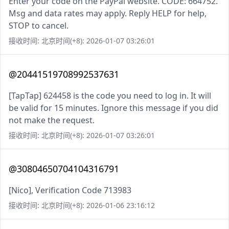
Enter your code on the PayPal website. CODE: 664752.
Msg and data rates may apply. Reply HELP for help,
STOP to cancel.
接收时间: 北京时间(+8): 2026-01-07 03:26:01
@20441519708992537631
[TapTap] 624458 is the code you need to log in. It will
be valid for 15 minutes. Ignore this message if you did
not make the request.
接收时间: 北京时间(+8): 2026-01-07 03:26:01
@30804650704104316791
[Nico], Verification Code 713983
接收时间: 北京时间(+8): 2026-01-06 23:16:12