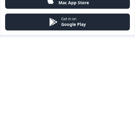
Mac App Store
Get in on
Google Play