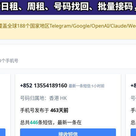
全球188个国家地区Telegram/Google/OpenAI/Claude/Wechat/
新20个手机号
+852
13554189160
+
最新一条短信:1小时前
号码归属地：香港 HK
号
手机号发布于
463天前
手
总共
446
条短信，最新一条在
总
接收短信