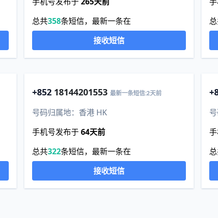
手机号发布于
265天前
手
总共
358
条短信，最新一条在
总
接收短信
+852
18144201553
+
最新一条短信:2天前
号码归属地：香港 HK
号
手机号发布于
64天前
手
总共
322
条短信，最新一条在
总
接收短信